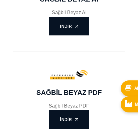
Sağbil Beyaz Ai
İNDIR
A
SAĞBIL BEYAZ PDF
M
Sağbil Beyaz PDF
İNDIR